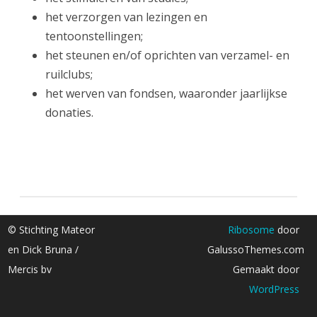
het verzorgen van lezingen en
tentoonstellingen;
het steunen en/of oprichten van verzamel- en
ruilclubs;
het werven van fondsen, waaronder jaarlijkse
donaties.
© Stichting Mateor
Ribosome
door
en Dick Bruna /
GalussoThemes.com
Mercis bv
Gemaakt door
WordPress