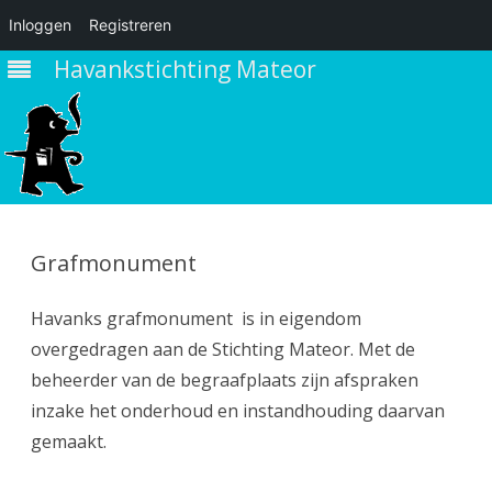
Inloggen
Registreren
Havankstichting Mateor
Ga
direct
naar
Grafmonument
de
inhoud
Havanks grafmonument is in eigendom
overgedragen aan de Stichting Mateor. Met de
beheerder van de begraafplaats zijn afspraken
inzake het onderhoud en instandhouding daarvan
gemaakt.