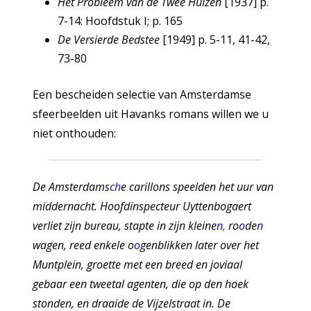
Het Probleem van de Twee Hulzen
[1937] p.
7-14: Hoofdstuk I; p. 165
De Versierde Bedstee
[1949] p. 5-11, 41-42,
73-80
Een bescheiden selectie van Amsterdamse
sfeerbeelden uit Havanks romans willen we u
niet onthouden:
De Amsterdams
ch
e carillons speelden het uur van
middernacht. Hoofdinspecteur Uyttenbogaert
verliet zijn bureau, stapte in zijn kleine
n
,
ro
o
de
n
wagen, reed enkele o
o
genblikken later over het
Muntplein, groette met een breed en joviaal
gebaar een tweetal agenten, die op den hoek
stonden, en draaide de Vijzelstraat in. De