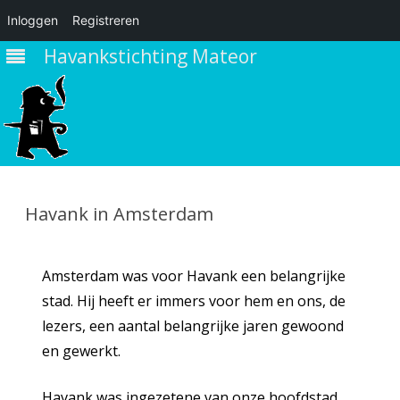
Inloggen
Registreren
Havankstichting Mateor
Ga
direct
naar
Havank in Amsterdam
de
inhoud
Amsterdam was voor Havank een belangrijke
stad. Hij heeft er immers voor hem en ons, de
lezers, een aantal belangrijke jaren gewoond
en gewerkt.
Havank was ingezetene van onze hoofdstad