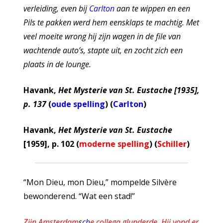
verleiding, even bij
Carlton
aan te wippen en een
Pils te pakken werd hem eensklaps te machtig. Met
veel moeite wrong hij zijn wagen in de file van
wachtende auto’s, stapte uit, en zocht zich een
plaats in de lounge.
Havank,
Het Mysterie van St. Eustache [1935],
p. 137
(
oude spelling
) (
Carlton
)
Havank,
Het Mysterie van St. Eustache
[1959], p. 102 (
moderne spelling
) (
Schiller
)
“Mon Dieu, mon Dieu,” mompelde Silvère
bewonderend. “Wat een stad!”
Zijn Amsterdam
s
ch
e
collega glunderde. Hij vond er