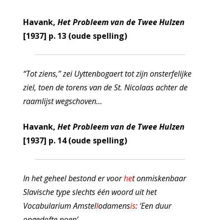
Havank,
Het Probleem van de Twee Hulzen
[1937] p. 13 (oude spelling)
“Tot ziens,” zei Uyttenbogaert tot zijn onsterfelijke
ziel, toen de torens van de St. Nicolaas achter de
raamlijst wegschoven…
Havank,
Het Probleem van de Twee Hulzen
[1937] p. 14 (oude spelling)
In het geheel bestond er voor
he
t onmiskenbaar
Slavische type slechts één woord uit het
Vocabularium Amstel
l
odamens
is
: ‘Een duur
opgedofte poen’.